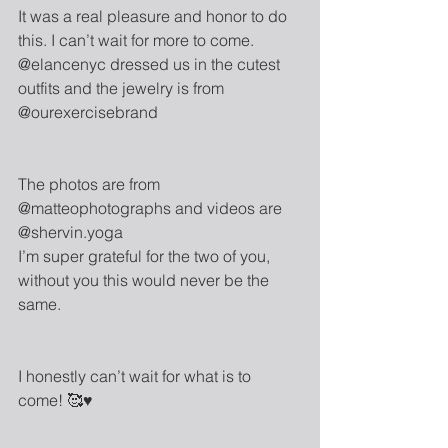
It was a real pleasure and honor to do 
this. I can’t wait for more to come.
@elancenyc dressed us in the cutest 
outfits and the jewelry is from 
@ourexercisebrand 
The photos are from 
@matteophotographs and videos are 
@shervin.yoga 
I’m super grateful for the two of you, 
without you this would never be the 
same. 
I honestly can’t wait for what is to 
come! 🥰♥️ 